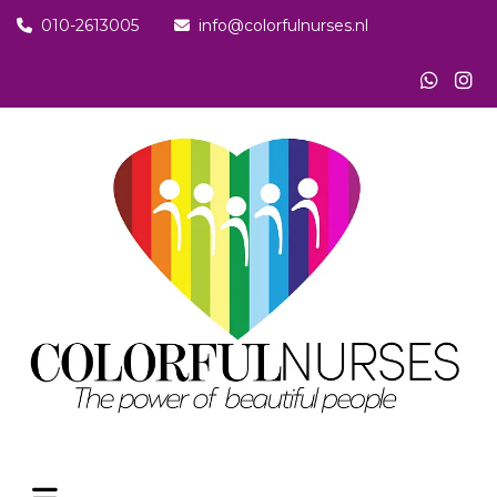
010-2613005
info@colorfulnurses.nl

