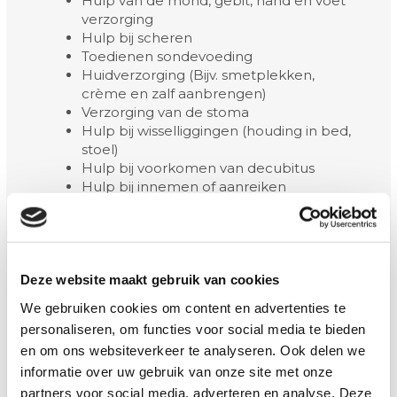
Hulp van de mond, gebit, hand en voet
verzorging
Hulp bij scheren
Toedienen sondevoeding
Huidverzorging (Bijv. smetplekken,
crème en zalf aanbrengen)
Verzorging van de stoma
Hulp bij wisselliggingen (houding in bed,
stoel)
Hulp bij voorkomen van decubitus
Hulp bij innemen of aanreiken
medicatie
Ondersteunen bij het bestellen van
hulpmiddelen (papagaai, anti
decubitusmatras, traplift, rollator)
Ondersteunen bij financien en uw
Deze website maakt gebruik van cookies
administratie
We gebruiken cookies om content en advertenties te
Begeleiden bij het onderhouden van
personaliseren, om functies voor social media te bieden
sociale contacten
en om ons websiteverkeer te analyseren. Ook delen we
Deze hulp is afhankelijk van uw
informatie over uw gebruik van onze site met onze
zelfredzaamheid en de hulp die u graag
partners voor social media, adverteren en analyse. Deze